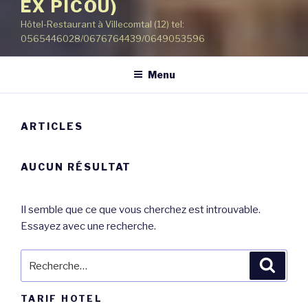
EX PICOU)
Hôtel-Restaurant à Villecomtal (12) tel:
0565446028/0676764439/0649053596
Menu
ARTICLES
AUCUN RÉSULTAT
Il semble que ce que vous cherchez est introuvable.
Essayez avec une recherche.
Recherche
Reche
pour
:
TARIF HOTEL